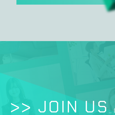
>> JOIN US
_