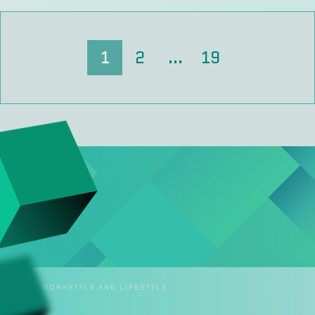
1
2
...
19
 >>
E
NGE YOUR WORKSTYLE AND LIFESTYLE
KERS HAPPY.