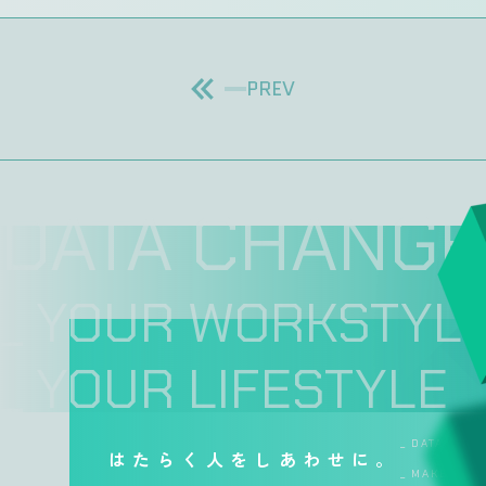
PREV
DATA CHANGE
_ YOUR WORKSTYL
_ YOUR LIFESTYLE
_ DATA CHA
はたらく人をしあわせに。
_ MAKE WOR