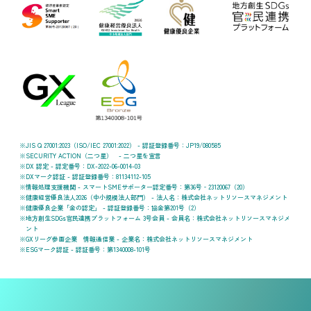
JIS Q 27001:2023（ISO/IEC 27001:2022） - 認証登録番号：JP19/080585
SECURITY ACTION（二つ星） - 二つ星を宣言
DX 認定 - 認定番号：DX-2022-06-0014-03
DXマーク認証 - 認証登録番号：81134112-105
情報処理支援機関 - スマートSMEサポーター認定番号：第36号‐23120067（20）
健康経営優良法人2026（中小規模法人部門） - 法人名：株式会社ネットリソースマネジメント
健康優良企業「金の認定」 - 認証登録番号：協金第201号（2）
地方創生SDGs官民連携プラットフォーム 3号会員 - 会員名：株式会社ネットリソースマネジメ
ント
GXリーグ参画企業 情報通信業 - 企業名：株式会社ネットリソースマネジメント
ESGマーク認証 - 認証番号：第1340008-101号