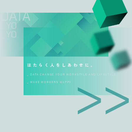
DATA CHANGE >>
_ YOUR WORKSTYLE
_ YOUR LIFESTYLE
はたらく人をしあわせに。
_ DATA CHANGE YOUR WORKSTYLE AND LIFESTYLE
_ MAKE WORKERS HAPPY.