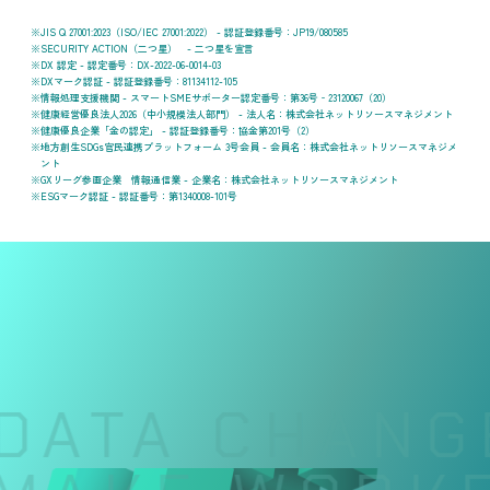
JIS Q 27001:2023（ISO/IEC 27001:2022） - 認証登録番号：JP19/080585
SECURITY ACTION（二つ星） - 二つ星を宣言
DX 認定 - 認定番号：DX-2022-06-0014-03
DXマーク認証 - 認証登録番号：81134112-105
情報処理支援機関 - スマートSMEサポーター認定番号：第36号‐23120067（20）
健康経営優良法人2026（中小規模法人部門） - 法人名：株式会社ネットリソースマネジメント
健康優良企業「金の認定」 - 認証登録番号：協金第201号（2）
地方創生SDGs官民連携プラットフォーム 3号会員 - 会員名：株式会社ネットリソースマネジメ
ント
GXリーグ参画企業 情報通信業 - 企業名：株式会社ネットリソースマネジメント
ESGマーク認証 - 認証番号：第1340008-101号
ATA CHANGE