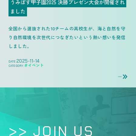
うみぽす甲子園2025 決勝プレゼン大会が開催され
ました
全国から選抜された10チームの高校生が、海と自然を守
り自然環境を次世代につなぎたいという熱い想いを発信
しました。
2025-11-14
DATE:
＃イベント
CATEGORY:
>> JOIN US