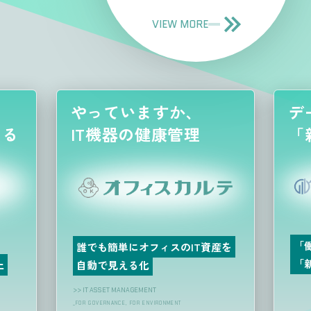
VIEW MORE
やっていますか、
デ
える
IT機器の健康管理
「
「
誰でも簡単にオフィスのIT資産を
「
上
自動で見える化
>> IT ASSET MANAGEMENT
_FOR GOVERNANCE, FOR ENVIRONME