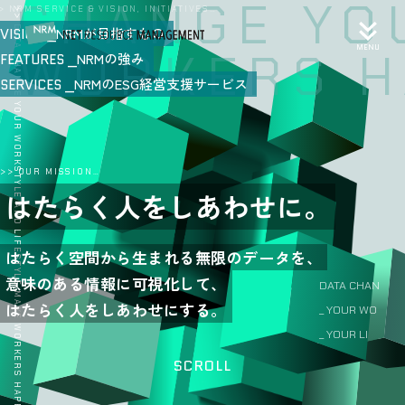
CHANGE YOU
> NRM SERVICE & VISION, INITIATIVES…
>> DATA CHANGE YOUR WORKSTYLE AND LIFESTYLE MAKE WORKERS HAPPY.
NRMが目指すもの
VISION
MENU
WORKERS HAP
NRMの強み
FEATURES
NRMのESG経営支援サービス
SERVICES
>> OUR MISSION…
選ばれる中小・
小規模事業者に。
はたらく空間から得られた意味のある情報を
掛け合わせて、中小・小規模事業者の競争力を
DATA CHANGE >>
高めていける。
_ YOUR WORKSTYLE
_ YOUR LIFESTYLE
SCROLL