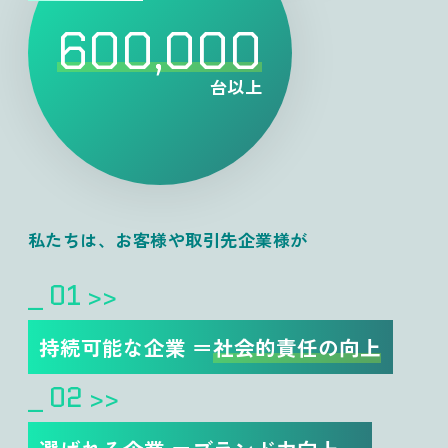
600,000
台以上
私たちは、お客様や取引先企業様が
01
_
>>
持続可能な企業 ＝
社会的責任の向上
02
_
>>