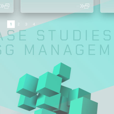
1
2
3
4
SE STUDIES 
 MANAGEMEN