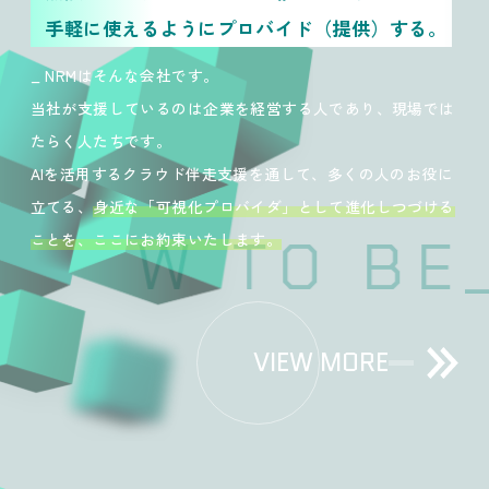
手軽に使えるようにプロバイド（提供）する。
_ NRMはそんな会社です。
当社が支援しているのは企業を経営する人であり、現場では
たらく人たちです。
AIを活用するクラウド伴走支援を通して、多くの人のお役に
立てる、
身近な「可視化プロバイダ」として進化しつづける
HOW TO BE
_ 
ことを、ここにお約束いたします。
VIEW MORE