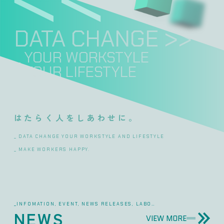
DATA CHANGE >>
_ YOUR WORKSTYLE
_ YOUR LIFESTYLE
はたらく人をしあわせに。
_
_
_INFOMATION, EVENT, NEWS RELEASES, LABO…
NEWS
VIEW MORE