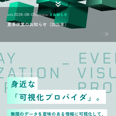
＃お知らせ
2026-08-05
DATE:
CATEGORY:
夏季休業のお知らせ（2026年）
YDAY
_ E
LIZATION
V
>> OUR FEATURES…
身近な
IDER
P
「可視化プロバイダ」。
無限のデータを意味のある情報に可視化して、