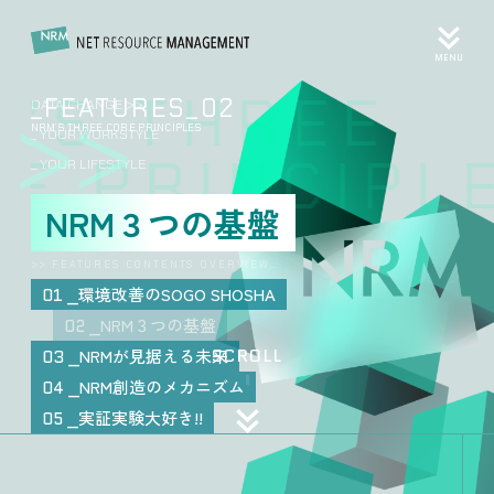
MENU
’S THREE
_FEATURES_02
DATA CHANGE >>
NRM’S THREE CORE PRINCIPLES
_ YOUR WORKSTYLE
E PRINCIPLE
_ YOUR LIFESTYLE
NRM３つの基盤
>> FEATURES CONTENTS OVERVIEW…
環境改善のSOGO SHOSHA
01
NRM３つの基盤
02
SCROLL
NRMが見据える未来
03
NRM創造のメカニズム
04
実証実験大好き!!
05