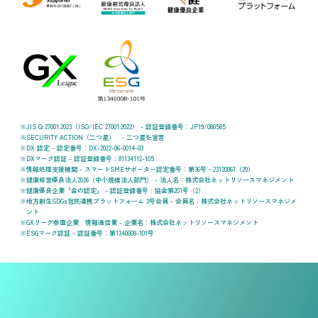
JIS Q 27001:2023（ISO/IEC 27001:2022） - 認証登録番号：JP19/080585
SECURITY ACTION（二つ星） - 二つ星を宣言
DX 認定 - 認定番号：DX-2022-06-0014-03
DXマーク認証 - 認証登録番号：81134112-105
情報処理支援機関 - スマートSMEサポーター認定番号：第36号‐23120067（20）
健康経営優良法人2026（中小規模法人部門） - 法人名：株式会社ネットリソースマネジメント
健康優良企業「金の認定」 - 認証登録番号：協金第201号（2）
地方創生SDGs官民連携プラットフォーム 3号会員 - 会員名：株式会社ネットリソースマネジメ
ント
GXリーグ参画企業 情報通信業 - 企業名：株式会社ネットリソースマネジメント
ESGマーク認証 - 認証番号：第1340008-101号