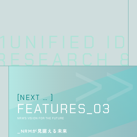
1UNIFIED ID
ESEARCH & 
[NEXT
…
]
FEATURES_03
NRM’S VISION FOR THE FUTURE
_NRMが見据える未来