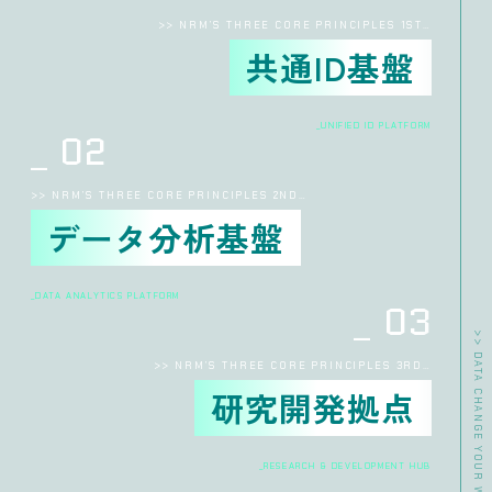
>> NRM’S THREE CORE PRINCIPLES 1ST…
共通ID基盤
_UNIFIED ID PLATFORM
02
>> NRM’S THREE CORE PRINCIPLES 2ND…
データ分析基盤
_DATA ANALYTICS PLATFORM
03
>> NRM’S THREE CORE PRINCIPLES 3RD…
研究開発拠点
_RESEARCH & DEVELOPMENT HUB