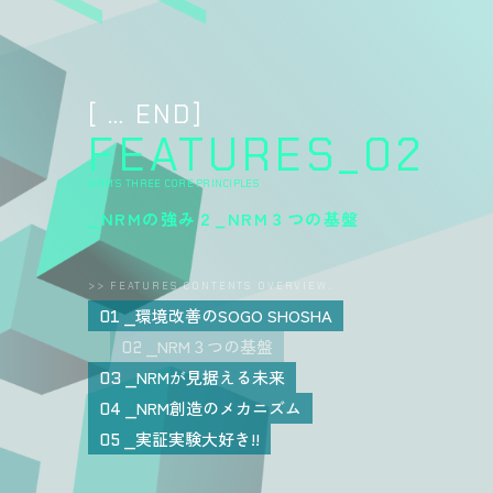
[
…
END]
FEATURES_02
NRM’S THREE CORE PRINCIPLES
_NRMの強み２_NRM３つの基盤
>> FEATURES CONTENTS OVERVIEW…
環境改善のSOGO SHOSHA
01
NRM３つの基盤
02
NRMが見据える未来
03
NRM創造のメカニズム
04
実証実験大好き!!
05