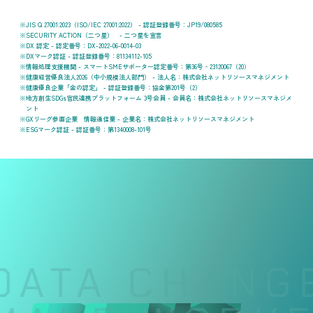
JIS Q 27001:2023（ISO/IEC 27001:2022） - 認証登録番号：JP19/080585
SECURITY ACTION（二つ星） - 二つ星を宣言
DX 認定 - 認定番号：DX-2022-06-0014-03
DXマーク認証 - 認証登録番号：81134112-105
情報処理支援機関 - スマートSMEサポーター認定番号：第36号‐23120067（20）
健康経営優良法人2026（中小規模法人部門） - 法人名：株式会社ネットリソースマネジメント
健康優良企業「金の認定」 - 認証登録番号：協金第201号（2）
地方創生SDGs官民連携プラットフォーム 3号会員 - 会員名：株式会社ネットリソースマネジメ
ント
GXリーグ参画企業 情報通信業 - 企業名：株式会社ネットリソースマネジメント
ESGマーク認証 - 認証番号：第1340008-101号
DATA CHANGE