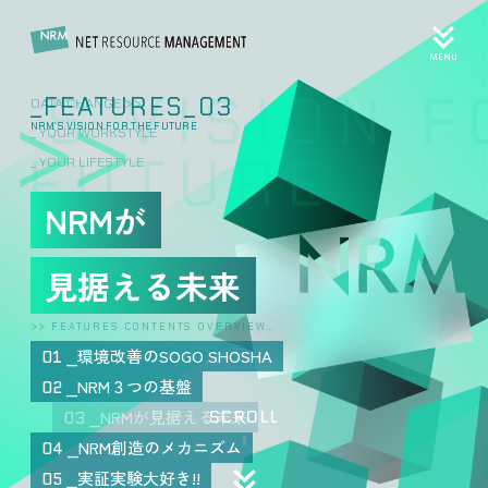
MENU
’S VISION F
_FEATURES_03
DATA CHANGE >>
NRM’S VISION FOR THE FUTURE
_ YOUR WORKSTYLE
FUTURE
_ YOUR LIFESTYLE
NRMが
見据える未来
>> FEATURES CONTENTS OVERVIEW…
環境改善のSOGO SHOSHA
01
NRM３つの基盤
02
SCROLL
NRMが見据える未来
03
NRM創造のメカニズム
04
実証実験大好き!!
05