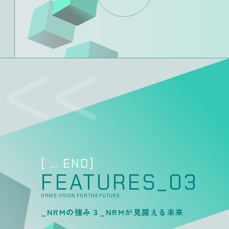
[
…
END]
FEATURES_03
NRM’S VISION FOR THE FUTURE
_NRMの強み３_NRMが見据える未来