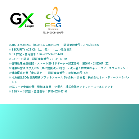
JIS Q 27001:2023（ISO/IEC 27001:2022） - 認証登録番号：JP19/080585
SECURITY ACTION（二つ星） - 二つ星を宣言
DX 認定 - 認定番号：DX-2022-06-0014-03
DXマーク認証 - 認証登録番号：81134112-105
情報処理支援機関 - スマートSMEサポーター認定番号：第36号‐23120067（20）
健康経営優良法人2026（中小規模法人部門） - 法人名：株式会社ネットリソースマネジメント
健康優良企業「金の認定」 - 認証登録番号：協金第201号（2）
地方創生SDGs官民連携プラットフォーム 3号会員 - 会員名：株式会社ネットリソースマネジメ
ント
GXリーグ参画企業 情報通信業 - 企業名：株式会社ネットリソースマネジメント
ESGマーク認証 - 認証番号：第1340008-101号