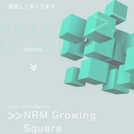
創造してまいります。
REATING THE
T YOU CAN’T
SCROLL
NRMが目指すもの
VISION _
NRM Growing
Square