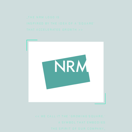
_THE NRM LOGO IS
INSPIRED BY THE IDEA OF A ‘SQUARE’
THAT ACCELERATES GROWTH >>
<< WE CALL IT THE ‘GROWING SQUARE,’
A SYMBOL THAT EMBODIES
THE SPIRIT OF OUR COMPANY_