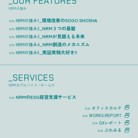
_OUR FEATURES
NRMの強み
環境改善のSOGO SHOSHA
NRMの強み1_
NRM３つの基盤
NRMの強み2_
NRMが見据える未来
NRMの強み3_
NRM創造のメカニズム
NRMの強み4_
実証実験大好き!!
NRMの強み5_
_SERVICES
NRMのプロバイド／サービス
NRMのESG経営支援サービス
オフィスカルテ
WORKS.REPORT
GXレポート
ぷれみる