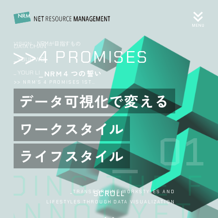
MENU
NRMが目指すもの
VISION _
DATA CHANGE >>
4 PROMISES
_ YOUR WORKSTYLE
_ YOUR LIFESTYLE
_NRM４つの誓い
02
>> N
はたらく人
まわりの人を
1
しあわせに
LDING THE F
SCROLL
_BR
ANNOT YET I
THO