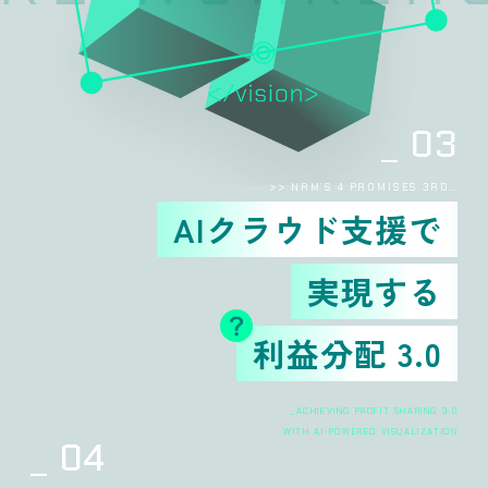
03
>> NRM’S 4 PROMISES 3RD…
AIクラウド支援で
実現する
利益分配 3.0
_ACHIEVING PROFIT SHARING 3.0
WITH AI-POWERED VISUALIZATION
04