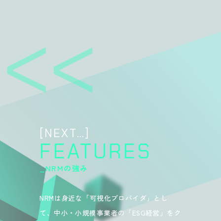
[NEXT
…
]
FEATURES
_NRMの強み
NRMは身近な「可視化プロバイダ」とし
て、中小・小規模事業者の「ESG経営」をク