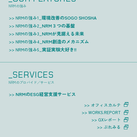
NRMの強み
環境改善のSOGO SHOSHA
NRMの強み1_
NRM３つの基盤
NRMの強み2_
NRMが見据える未来
NRMの強み3_
NRM創造のメカニズム
NRMの強み4_
実証実験大好き!!
NRMの強み5_
_SERVICES
NRMのプロバイド／サービス
NRMのESG経営支援サービス
オフィスカルテ
WORKS.REPORT
GXレポート
ぷれみる