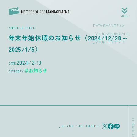
MENU
DATA CHANG
ARTICLE TITLE:
_ YOUR WOR
年末年始休暇のお知らせ（2024/12/28～
_ YOUR LIF
2025/1/5）
2024-12-13
DATE:
＃お知らせ
CATEGORY:
_ SHARE THIS ARTICLE: