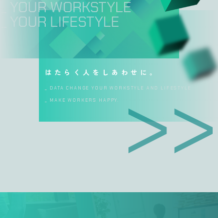
_ YOUR WORKSTYLE
_ YOUR LIFESTYLE
はたらく人をしあわせに。
_ DATA CHANGE YOUR WORKSTYLE AND LIFESTYLE
_ MAKE WORKERS HAPPY.