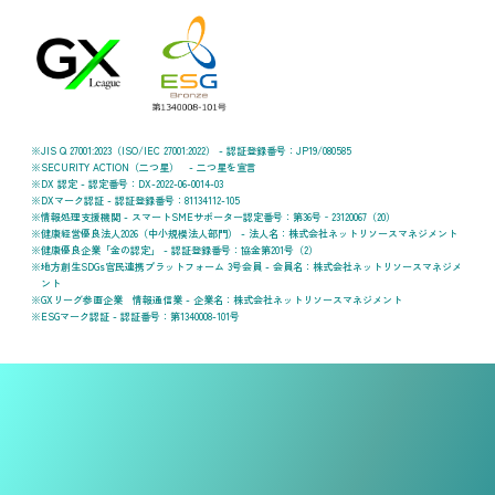
JIS Q 27001:2023（ISO/IEC 27001:2022） - 認証登録番号：JP19/080585
SECURITY ACTION（二つ星） - 二つ星を宣言
DX 認定 - 認定番号：DX-2022-06-0014-03
DXマーク認証 - 認証登録番号：81134112-105
情報処理支援機関 - スマートSMEサポーター認定番号：第36号‐23120067（20）
健康経営優良法人2026（中小規模法人部門） - 法人名：株式会社ネットリソースマネジメント
健康優良企業「金の認定」 - 認証登録番号：協金第201号（2）
地方創生SDGs官民連携プラットフォーム 3号会員 - 会員名：株式会社ネットリソースマネジメ
ント
GXリーグ参画企業 情報通信業 - 企業名：株式会社ネットリソースマネジメント
ESGマーク認証 - 認証番号：第1340008-101号