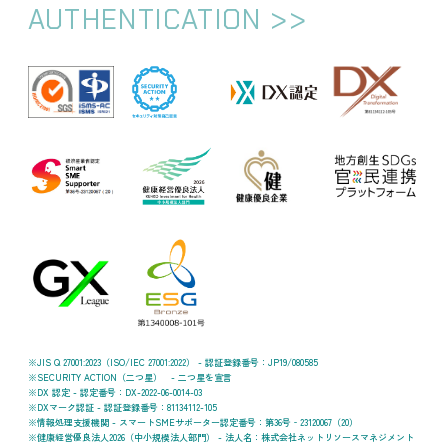
AUTHENTICATION
JIS Q 27001:2023（ISO/IEC 27001:2022） - 認証登録番号：JP19/080585
SECURITY ACTION（二つ星） - 二つ星を宣言
DX 認定 - 認定番号：DX-2022-06-0014-03
DXマーク認証 - 認証登録番号：81134112-105
情報処理支援機関 - スマートSMEサポーター認定番号：第36号‐23120067（20）
健康経営優良法人2026（中小規模法人部門） - 法人名：株式会社ネットリソースマネジメント