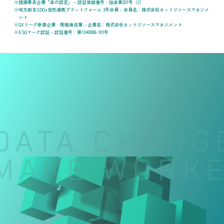
健康優良企業「金の認定」 - 認証登録番号：協金第201号（2）
地方創生SDGs官民連携プラットフォーム 3号会員 - 会員名：株式会社ネットリソースマネジメ
ント
GXリーグ参画企業 情報通信業 - 企業名：株式会社ネットリソースマネジメント
ESGマーク認証 - 認証番号：第1340008-101号
DATA CHANGE
MAKE WORKER