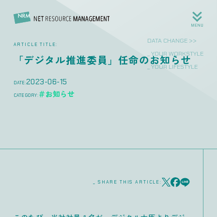
MENU
DATA CHANGE >>
ARTICLE TITLE:
_ YOUR WORKSTYLE
「デジタル推進委員」任命のお知らせ
_ YOUR LIFESTYLE
2023-06-15
DATE:
＃お知らせ
CATEGORY:
_ SHARE THIS ARTICLE: