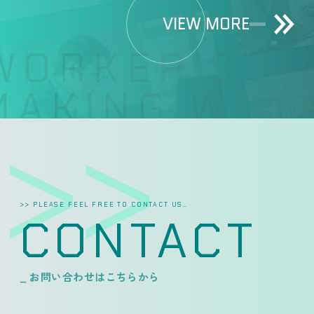
VIEW MORE
WORKER’S HA
AKING WORK
>> PLEASE FEEL FREE TO CONTACT US…
CONTACT
_ お問い合わせはこちらから