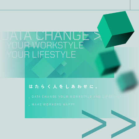
DATA CHANGE >>
_ YOUR WORKSTYL
_ YOUR LIFESTYL
はたらく人をしあわせに。
_ DATA CHANGE YOUR WORKSTYLE AND LIFESTYLE
_ MAKE WORKERS HAPPY.