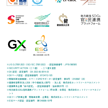
JIS Q 27001:2023（ISO/IEC 27001:2022） - 認証登録番号：JP19/080585
SECURITY ACTION（二つ星） - 二つ星を宣言
DX 認定 - 認定番号：DX-2022-06-0014-03
DXマーク認証 - 認証登録番号：81134112-105
情報処理支援機関 - スマートSMEサポーター認定番号：第36号‐23120067（20）
健康経営優良法人2026（中小規模法人部門） - 法人名：株式会社ネットリソースマネジメント
健康優良企業「金の認定」 - 認証登録番号：協金第201号（2）
地方創生SDGs官民連携プラットフォーム 3号会員 - 会員名：株式会社ネットリソースマネジメ
ント
GXリーグ参画企業 情報通信業 - 企業名：株式会社ネットリソースマネジメント
ESGマーク認証 - 認証番号：第1340008-101号