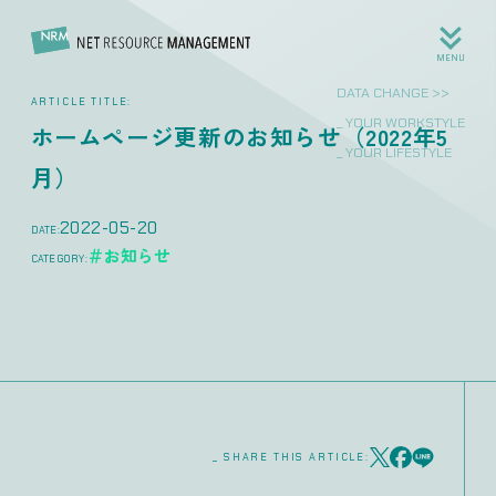
MENU
DATA CHANGE >>
ARTICLE TITLE:
_ YOUR WORKSTYLE
ホームページ更新のお知らせ（2022年5
_ YOUR LIFESTYLE
月）
2022-05-20
DATE:
＃お知らせ
CATEGORY:
_ SHARE THIS ARTICLE: