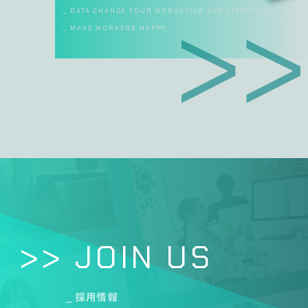
_ DATA CHANGE YOUR WORKSTYLE AND LIFESTYLE
_ MAKE WORKERS HAPPY.
>> JOIN US
_ 採用情報