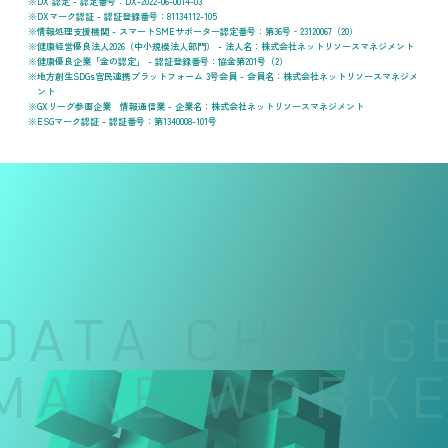
DX 認定 - 認定番号：DX-2022-06-0014-03
DXマーク認証 - 認証登録番号：81134112-105
情報処理支援機関 - スマートSMEサポーター認定番号：第36号‐23120067（20）
健康経営優良法人2026（中小規模法人部門） - 法人名：株式会社ネットリソースマネジメント
健康優良企業「金の認定」 - 認証登録番号：協金第201号（2）
地方創生SDGs官民連携プラットフォーム 3号会員 - 会員名：株式会社ネットリソースマネジメ
ント
GXリーグ参画企業 情報通信業 - 企業名：株式会社ネットリソースマネジメント
ESGマーク認証 - 認証番号：第1340008-101号
DATA CHANGE
MAKE WORKER