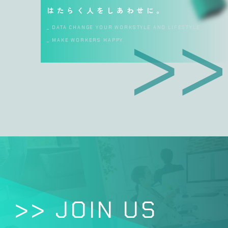
はたらく人をしあわせに。
_ DATA CHANGE YOUR WORKSTYLE AND LIFESTYLE
_ MAKE WORKERS HAPPY.
>> JOIN US