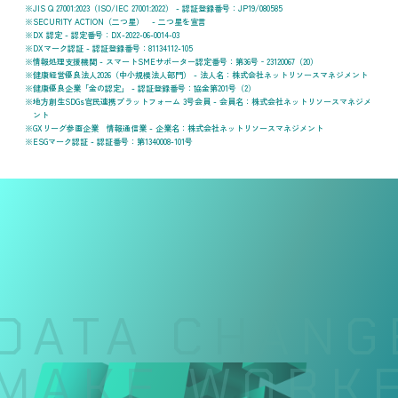
JIS Q 27001:2023（ISO/IEC 27001:2022） - 認証登録番号：JP19/080585
SECURITY ACTION（二つ星） - 二つ星を宣言
DX 認定 - 認定番号：DX-2022-06-0014-03
DXマーク認証 - 認証登録番号：81134112-105
情報処理支援機関 - スマートSMEサポーター認定番号：第36号‐23120067（20）
健康経営優良法人2026（中小規模法人部門） - 法人名：株式会社ネットリソースマネジメント
健康優良企業「金の認定」 - 認証登録番号：協金第201号（2）
地方創生SDGs官民連携プラットフォーム 3号会員 - 会員名：株式会社ネットリソースマネジメ
ント
GXリーグ参画企業 情報通信業 - 企業名：株式会社ネットリソースマネジメント
ESGマーク認証 - 認証番号：第1340008-101号
DATA CHANGE
MAKE WORKER