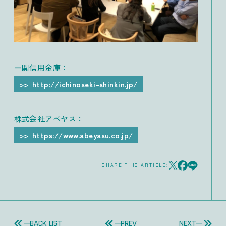
一関信用金庫：
http://ichinoseki-shinkin.jp/
株式会社アベヤス：
https://www.abeyasu.co.jp/
_ SHARE THIS ARTICLE:
BACK LIST
PREV
NEXT