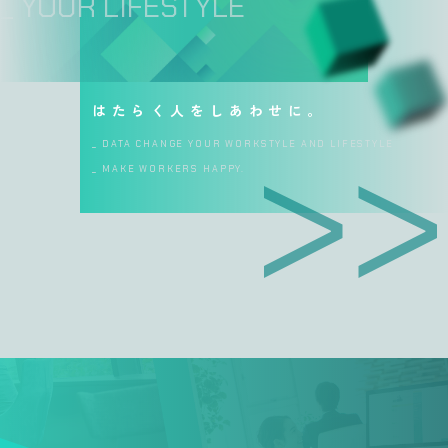
_ YOUR LIFESTYLE
はたらく人をしあわせに。
_ DATA CHANGE YOUR WORKSTYLE AND LIFESTYLE
_ MAKE WORKERS HAPPY.