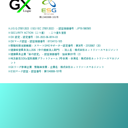
JIS Q 27001:2023（ISO/IEC 27001:2022） - 認証登録番号：JP19/080585
SECURITY ACTION（二つ星） - 二つ星を宣言
DX 認定 - 認定番号：DX-2022-06-0014-03
DXマーク認証 - 認証登録番号：81134112-105
情報処理支援機関 - スマートSMEサポーター認定番号：第36号‐23120067（20）
健康経営優良法人2026（中小規模法人部門） - 法人名：株式会社ネットリソースマネジメント
健康優良企業「金の認定」 - 認証登録番号：協金第201号（2）
地方創生SDGs官民連携プラットフォーム 3号会員 - 会員名：株式会社ネットリソースマネジメ
ント
GXリーグ参画企業 情報通信業 - 企業名：株式会社ネットリソースマネジメント
ESGマーク認証 - 認証番号：第1340008-101号