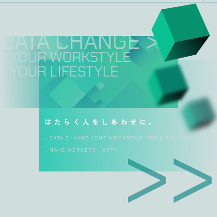
DATA CHANGE >>
_ YOUR WORKSTYLE
_ YOUR LIFESTYLE
はたらく人をしあわせに。
_ DATA CHANGE YOUR WORKSTYLE AND LIFESTYLE
_ MAKE WORKERS HAPPY.