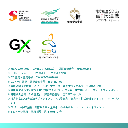
JIS Q 27001:2023（ISO/IEC 27001:2022） - 認証登録番号：JP19/080585
SECURITY ACTION（二つ星） - 二つ星を宣言
DX 認定 - 認定番号：DX-2022-06-0014-03
DXマーク認証 - 認証登録番号：81134112-105
情報処理支援機関 - スマートSMEサポーター認定番号：第36号‐23120067（20）
健康経営優良法人2026（中小規模法人部門） - 法人名：株式会社ネットリソースマネジメント
健康優良企業「金の認定」 - 認証登録番号：協金第201号（2）
地方創生SDGs官民連携プラットフォーム 3号会員 - 会員名：株式会社ネットリソースマネジメ
ント
GXリーグ参画企業 情報通信業 - 企業名：株式会社ネットリソースマネジメント
ESGマーク認証 - 認証番号：第1340008-101号