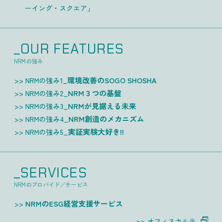
ーイング・スクエア」
_OUR FEATURES
NRMの強み
環境改善のSOGO SHOSHA
NRMの強み1_
NRM３つの基盤
NRMの強み2_
NRMが見据える未来
NRMの強み3_
NRM創造のメカニズム
NRMの強み4_
実証実験大好き!!
NRMの強み5_
_SERVICES
NRMのプロバイド／サービス
NRMのESG経営支援サービス
オフィスカルテ