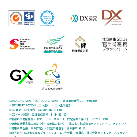
JIS Q 27001:2023（ISO/IEC 27001:2022） - 認証登録番号：JP19/080585
SECURITY ACTION（二つ星） - 二つ星を宣言
DX 認定 - 認定番号：DX-2022-06-0014-03
DXマーク認証 - 認証登録番号：81134112-105
情報処理支援機関 - スマートSMEサポーター認定番号：第36号‐23120067（20）
健康経営優良法人2026（中小規模法人部門） - 法人名：株式会社ネットリソースマネジメント
健康優良企業「金の認定」 - 認証登録番号：協金第201号（2）
地方創生SDGs官民連携プラットフォーム 3号会員 - 会員名：株式会社ネットリソースマネジメ