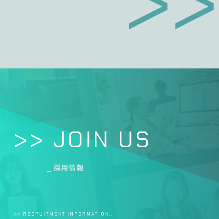
>> JOIN US
_ 採用情報
>> RECRUITMENT INFORMATION…