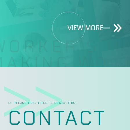
VIEW MORE
ORKER’S HA
AKING WORK
>> PLEASE FEEL FREE TO CONTACT US…
CONTACT