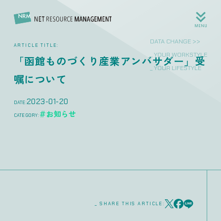
MENU
DATA CHANGE >>
ARTICLE TITLE:
_ YOUR WORKSTYLE
「函館ものづくり産業アンバサダー」受
_ YOUR LIFESTYLE
嘱について
2023-01-20
DATE:
＃お知らせ
CATEGORY:
_ SHARE THIS ARTICLE: