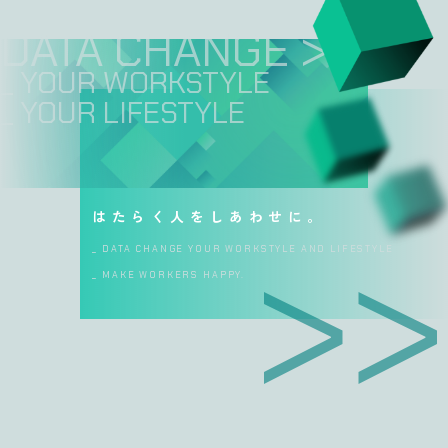
DATA CHANGE >>
_ YOUR WORKSTYL
_ YOUR LIFESTYL
はたらく人をしあわせに。
_ DATA CHANGE YOUR WORKSTYLE AND LIFESTYLE
_ MAKE WORKERS HAPPY.