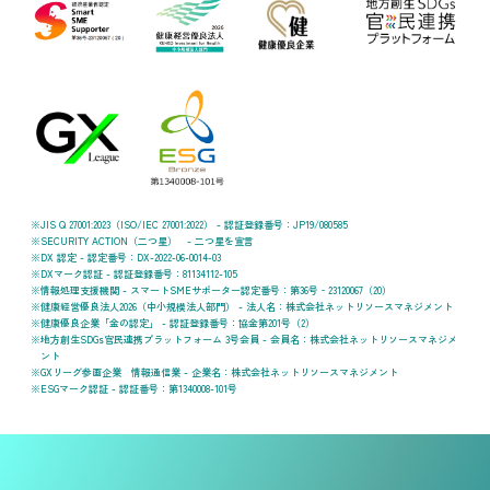
JIS Q 27001:2023（ISO/IEC 27001:2022） - 認証登録番号：JP19/080585
SECURITY ACTION（二つ星） - 二つ星を宣言
DX 認定 - 認定番号：DX-2022-06-0014-03
DXマーク認証 - 認証登録番号：81134112-105
情報処理支援機関 - スマートSMEサポーター認定番号：第36号‐23120067（20）
健康経営優良法人2026（中小規模法人部門） - 法人名：株式会社ネットリソースマネジメント
健康優良企業「金の認定」 - 認証登録番号：協金第201号（2）
地方創生SDGs官民連携プラットフォーム 3号会員 - 会員名：株式会社ネットリソースマネジメ
ント
GXリーグ参画企業 情報通信業 - 企業名：株式会社ネットリソースマネジメント
ESGマーク認証 - 認証番号：第1340008-101号