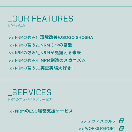
_OUR FEATURES
NRMの強み
環境改善のSOGO SHOSHA
NRMの強み1_
NRM３つの基盤
NRMの強み2_
NRMが見据える未来
NRMの強み3_
NRM創造のメカニズム
NRMの強み4_
実証実験大好き!!
NRMの強み5_
_SERVICES
NRMのプロバイド／サービス
NRMのESG経営支援サービス
オフィスカルテ
WORKS.REPORT