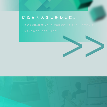
はたらく人をしあわせに。
_ DATA CHANGE YOUR WORKSTYLE AND LIFESTYLE
_ MAKE WORKERS HAPPY.