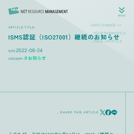
MENU
DATA CHANGE >>
ARTICLE TITLE:
_ YOUR WORKST
ISMS認証（ISO27001）継続のお知らせ
_ YOUR LIFEST
2022-06-24
DATE:
＃お知らせ
CATEGORY:
_ SHARE THIS ARTICLE: