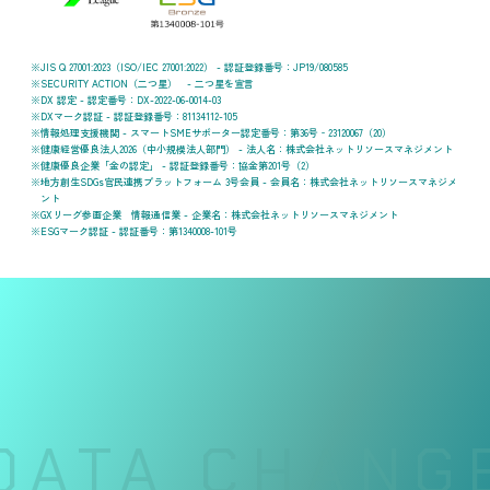
JIS Q 27001:2023（ISO/IEC 27001:2022） - 認証登録番号：JP19/080585
SECURITY ACTION（二つ星） - 二つ星を宣言
DX 認定 - 認定番号：DX-2022-06-0014-03
DXマーク認証 - 認証登録番号：81134112-105
情報処理支援機関 - スマートSMEサポーター認定番号：第36号‐23120067（20）
健康経営優良法人2026（中小規模法人部門） - 法人名：株式会社ネットリソースマネジメント
健康優良企業「金の認定」 - 認証登録番号：協金第201号（2）
地方創生SDGs官民連携プラットフォーム 3号会員 - 会員名：株式会社ネットリソースマネジメ
ント
GXリーグ参画企業 情報通信業 - 企業名：株式会社ネットリソースマネジメント
ESGマーク認証 - 認証番号：第1340008-101号
DATA CHANGE