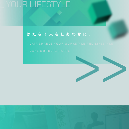
_ YOUR LIFESTYLE
はたらく人をしあわせに。
_ DATA CHANGE YOUR WORKSTYLE AND LIFESTYLE
_ MAKE WORKERS HAPPY.