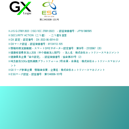
JIS Q 27001:2023（ISO/IEC 27001:2022） - 認証登録番号：JP19/080585
SECURITY ACTION（二つ星） - 二つ星を宣言
DX 認定 - 認定番号：DX-2022-06-0014-03
DXマーク認証 - 認証登録番号：81134112-105
情報処理支援機関 - スマートSMEサポーター認定番号：第36号‐23120067（20）
健康経営優良法人2026（中小規模法人部門） - 法人名：株式会社ネットリソースマネジメント
健康優良企業「金の認定」 - 認証登録番号：協金第201号（2）
地方創生SDGs官民連携プラットフォーム 3号会員 - 会員名：株式会社ネットリソースマネジメ
ント
GXリーグ参画企業 情報通信業 - 企業名：株式会社ネットリソースマネジメント
ESGマーク認証 - 認証番号：第1340008-101号