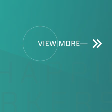
VIEW MORE
HAPPI
RKERS