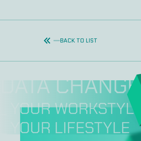
BACK TO LIST
DATA CHANGE
_ YOUR WORKSTYL
_ YOUR LIFESTYLE