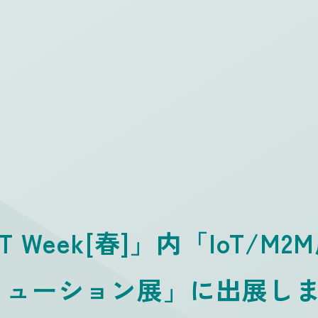
 IT Week[春]」内「IoT/M
リューション展」に出展し