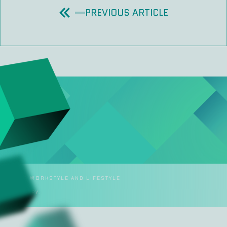
PREVIOUS ARTICLE
 >>
E
NGE YOUR WORKSTYLE AND LIFESTYLE
KERS HAPPY.