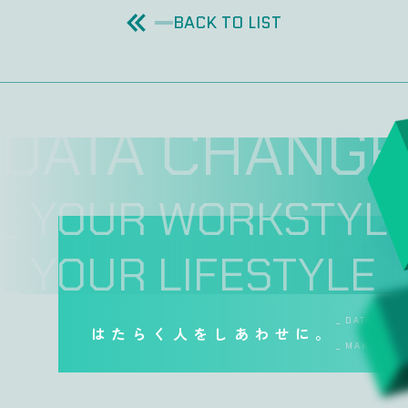
BACK TO LIST
DATA CHANGE
_ YOUR WORKSTYL
_ YOUR LIFESTYLE
_ DATA CHA
はたらく人をしあわせに。
_ MAKE WOR