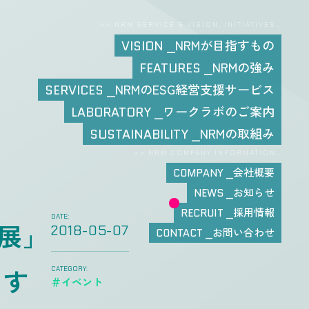
>> NRM SERVICE & VISION, INITIATIVES…
NRMが目指すもの
VISION
NRMの強み
FEATURES
NRMのESG経営支援サービス
SERVICES
ワークラボのご案内
LABORATORY
NRMの取組み
SUSTAINABILITY
>> NRM COMPANY INFORMATION…
会社概要
COMPANY
お知らせ
NEWS
採用情報
RECRUIT
DATE:
2M展」
2018-05-07
お問い合わせ
CONTACT
ます
CATEGORY:
＃イベント